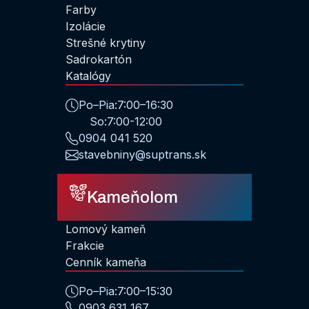
Farby
Izolácie
Strešné krytiny
Sadrokartón
Katalógy
Po–Pia:
7:00–16:30
So:
7:00-12:00
0904 041 520
stavebniny@suptrans.sk
Kameňolom
Lomový kameň
Frakcie
Cenník kameňa
Po–Pia:
7:00–15:30
0903 631 167