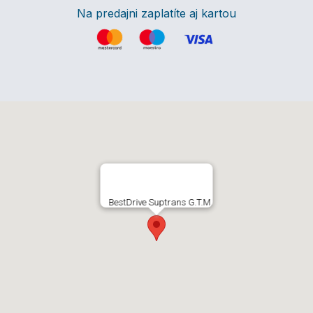
Na predajni zaplatíte aj kartou
BestDrive Suptrans G.T.M.