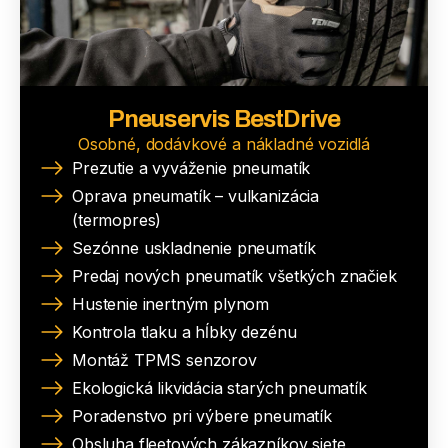
Pneuservis BestDrive
Osobné, dodávkové a nákladné vozidlá
Prezutie a vyváženie pneumatík
Oprava pneumatík – vulkanizácia
(termopres)
Sezónne uskladnenie pneumatík
Predaj nových pneumatík všetkých značiek
Hustenie inertným plynom
Kontrola tlaku a hĺbky dezénu
Montáž TPMS senzorov
Ekologická likvidácia starých pneumatík
Poradenstvo pri výbere pneumatík
Obsluha fleetových zákazníkov siete