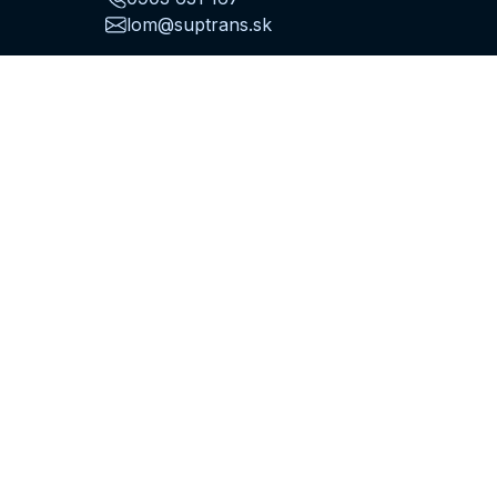
lom@suptrans.sk
Drevovýroba
Stavebné rezivo
Palivové drevo
Cenník
0903 610 727
Doprava
Medzinárodná doprava
Vnútroštátna doprava
Vykládka hydraulickou rukou
Po–Pia:
7:00–15:30
0903 608 579