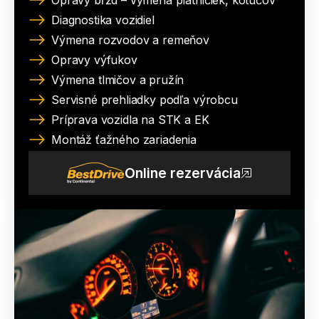
Opravy bŕzd – výmena platničiek, kotúčov
Diagnostika vozidiel
Výmena rozvodov a remeňov
Opravy výfukov
Výmena tlmičov a pružín
Servisné prehliadky podľa výrobcu
Príprava vozidla na STK a EK
Montáž ťažného zariadenia
Online rezervácia