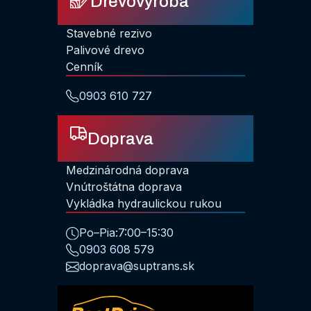
Drevovýroba
Stavebné rezivo
Palivové drevo
Cenník
0903 610 727
Doprava
Medzinárodná doprava
Vnútroštátna doprava
Vykládka hydraulickou rukou
Po–Pia:
7:00–15:30
0903 608 579
doprava@suptrans.sk