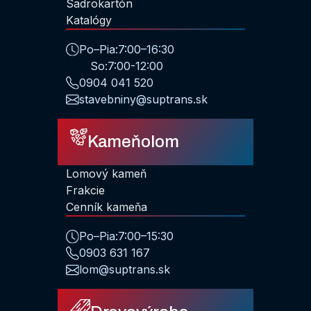
Sadrokartón
Katalógy
Po–Pia:
7:00–16:30
So:
7:00-12:00
0904 041 520
stavebniny@suptrans.sk
Kameňolom
Lomový kameň
Frakcie
Cenník kameňa
Po–Pia:
7:00–15:30
0903 631 167
lom@suptrans.sk