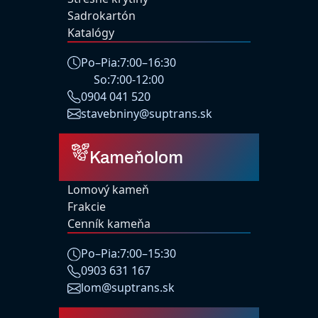
Sadrokartón
Katalógy
Po–Pia:
7:00–16:30
So:
7:00-12:00
0904 041 520
stavebniny@suptrans.sk
Kameňolom
Lomový kameň
Frakcie
Cenník kameňa
Po–Pia:
7:00–15:30
0903 631 167
lom@suptrans.sk