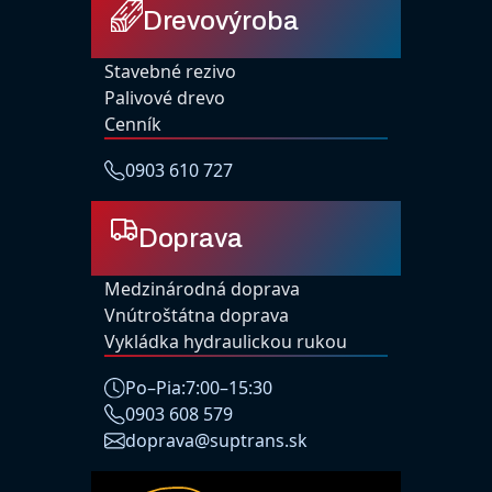
Drevovýroba
Stavebné rezivo
Palivové drevo
Cenník
0903 610 727
Doprava
Medzinárodná doprava
Vnútroštátna doprava
Vykládka hydraulickou rukou
Po–Pia:
7:00–15:30
0903 608 579
doprava@suptrans.sk