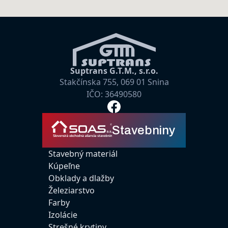
Suptrans G.T.M., s.r.o.
Stakčínska 755, 069 01 Snina
IČO: 36490580
Stavebniny
Stavebný materiál
Kúpeľne
Obklady a dlažby
Železiarstvo
Farby
Izolácie
Strešné krytiny